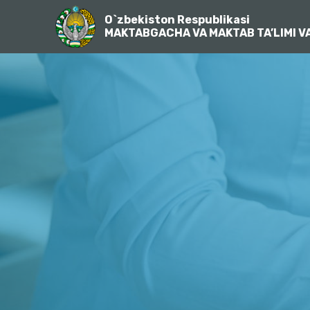
O`zbekiston Respublikasi
MAKTABGACHA VA MAKTAB TA’LIMI VA