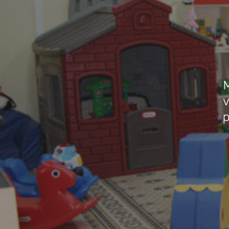
M
v
p