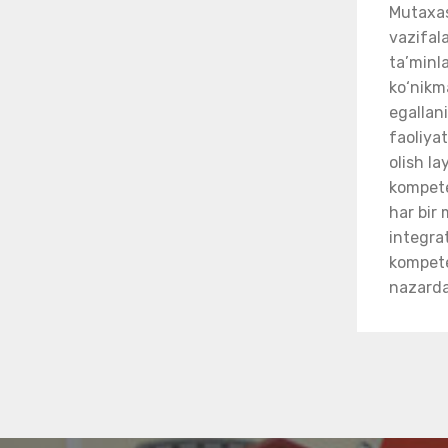
Mutaxas
vazifal
ta’minl
ko‘nikm
egallani
faoliya
olish la
kompete
har bir 
integrat
kompeten
nazarda